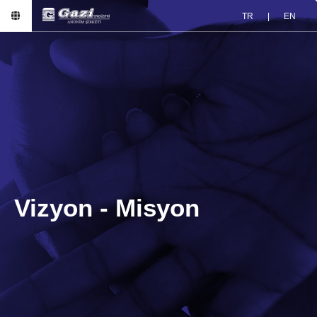
TR
|
EN
Vizyon - Misyon